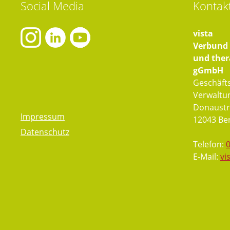
Social
Media
Kontak
vista
Verbund f
und ther
gGmbH
Geschäfts
Verwaltu
Donaustr
Impressum
12043 Ber
Datenschutz
Telefon:
E-Mail:
vi