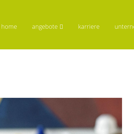
home
angebote
karriere
unter