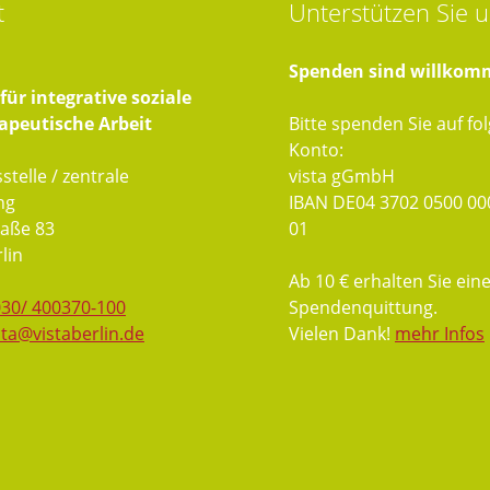
t
Unterstützen
Sie u
Spenden sind willkom
ür integrative soziale
apeutische Arbeit
Bitte spenden Sie auf fo
Konto:
stelle / zentrale
vista gGmbH
ng
IBAN DE04 3702 0500 00
aße 83
01
lin
Ab 10 € erhalten Sie ein
030/ 400370-100
Spendenquittung.
sta@vistaberlin.de
Vielen Dank!
mehr Infos