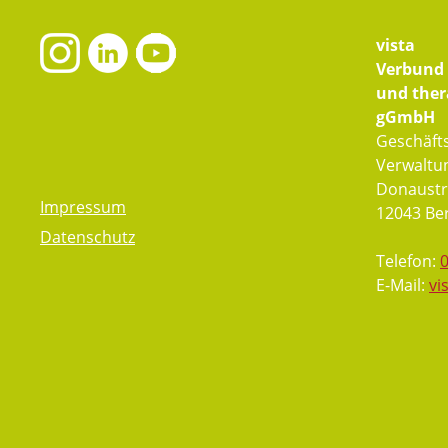
vista
Verbund f
und ther
gGmbH
Geschäfts
Verwaltu
Donaustr
Impressum
12043 Ber
Datenschutz
Telefon:
E-Mail:
vi