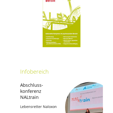
setti
Infobereich
Abschluss­
konferenz
NALtrain
Lebensretter Naloxon