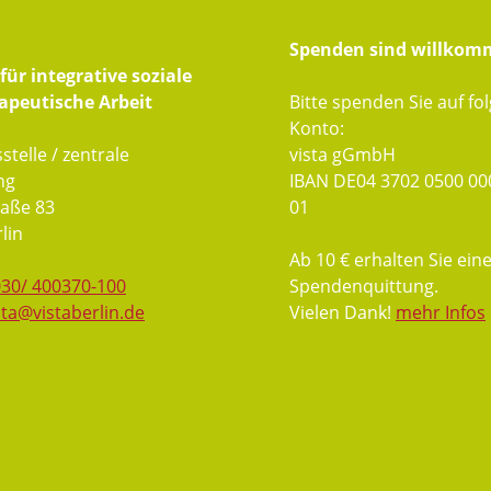
Spenden sind willkom
ür integrative soziale
apeutische Arbeit
Bitte spenden Sie auf fo
Konto:
stelle / zentrale
vista gGmbH
ng
IBAN DE04 3702 0500 00
aße 83
01
lin
Ab 10 € erhalten Sie ein
030/ 400370-100
Spendenquittung.
sta@vistaberlin.de
Vielen Dank!
mehr Infos